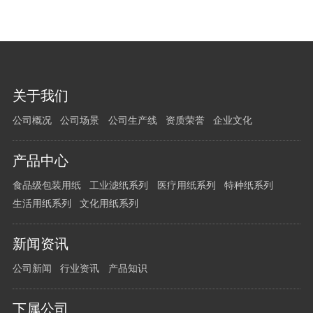
您
关于我们
有
公司概况
公司场景
公司生产线
资质荣誉
企业文化
任
何
问
产品中心
题
食品级包装用纸
工业滤纸系列
医疗用纸系列
特种纸系列
请
生活用纸系列
文化用纸系列
留
言
新闻资讯
给
我
公司新闻
行业资讯
产品知识
们
下属公司