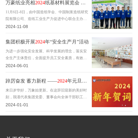
滤分离行业最隆重的展会之一。自1967年举办第一
万豪纸业亮相
2024
纸基材料展览会 展示创新实力与未来愿景
届以来，每届展会都会展出过滤与分离领域的最新
11月6日-8日，由中国造纸学会、中国制浆造纸研究
技术和产品。今年的FILTECH同样吸引了来自世界
院有限公司、造纸工业生产力促进中心联合主办
各地的众多参展商和…
的“2024纸基材料展览会”在杭州白马湖国际会展中
2024-11-08
心举行。万豪集团作为学会特种纸委员会会员单位
受邀参加展会。展览会现场，万豪集团的展台前人
集团积极开展
2024
年“安全生产月”活动
头攒动，集团主导系列产品样品悉数亮相，派出的
为进一步强化安全发展、科学发展的理念，落实安
技术、销售团队与来访客人详细交流，热情会晤，
全生产主体责任，全面提升员工安全素质，有效防
并分享了…
范和遏制各类事故的发生，为集团发展创造稳定的
2024-06-01
安全生产环境，集团公司认真贯彻落实“人人讲安
全、个个会应急---畅通生命通道”主题，积极开
踔厉奋发 蓄力新程 ——
2024
年元旦献词
展“安全生产月”活动，促进全员树牢安全红线意识
来日岁华好，万象始更新。在这辞旧迎新的美好时
和底线思维。广泛宣传，营造浓厚安全管理氛围通
刻，我谨代表集团党委、董事会向全体干部职工及
过交接班…
其家属、退休老同志，向长期关心支持万豪集团发
2024-01-01
展的各级领导和社会各界朋友致以诚挚的问候和新
年的祝福！ 2023年，是全面贯彻二十大精神的开局
之年，是三年新冠疫情防控转段后经济恢复发展的
一年。回望来时路，既有跋涉的艰辛，也有拼搏的
您
豪情，更…