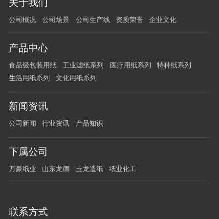
关于我们
有
公司概况
公司场景
公司生产线
资质荣誉
企业文化
任
何
问
产品中心
题
食品级包装用纸
工业滤纸系列
医疗用纸系列
特种纸系列
请
生活用纸系列
文化用纸系列
留
言
新闻资讯
给
我
公司新闻
行业资讯
产品知识
们
下属公司
万豪纸业
山东龙德
玉龙造纸
纸业化工
联系方式