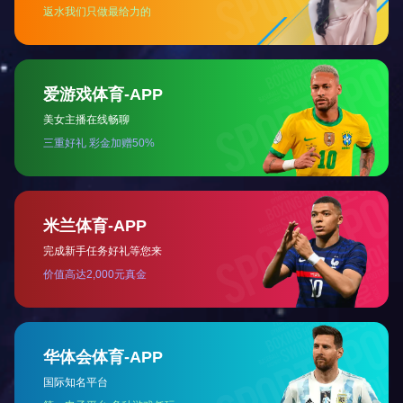
您
关于我们
有
公司概况
公司场景
公司生产线
资质荣誉
企业文化
任
何