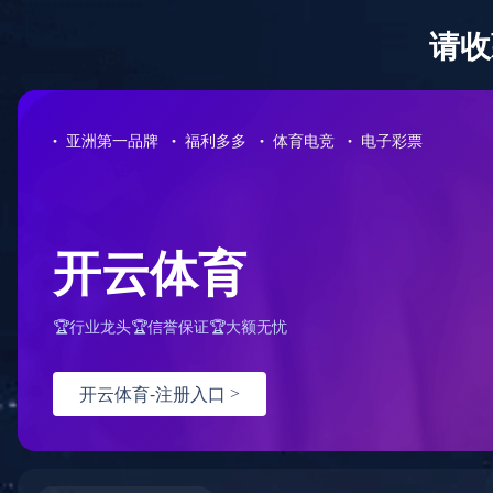
MK体育·（国际）官方网站-mksport
关于我们