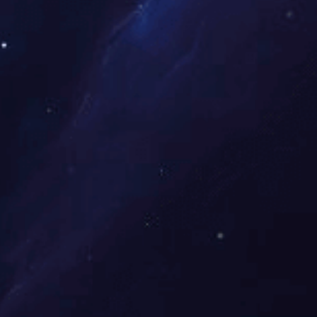
2018-03-30
集团与山东工业技师学院开展
2024-07-02
玉龙公司与青岛农业大学建立
您有任何问题，请留言给我们！
写您的联系方式，将有助于我们及时与您取得联系，尽快解决您提出的问