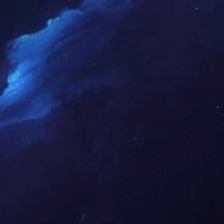
返回
流指导
2018-01-17
比赛活动
2017-06-29
术合作与交流
2018-03-24
自主评价工作
2024-06-25