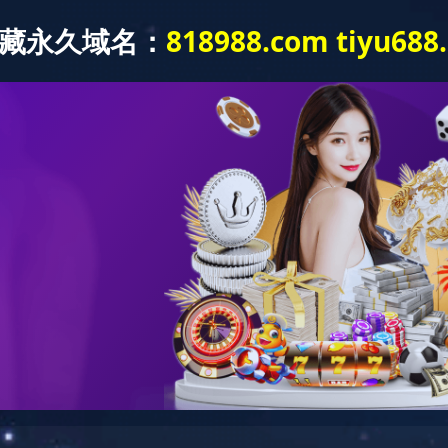
产品中心
新闻资讯
下属公司
资质荣誉
人力资源
联