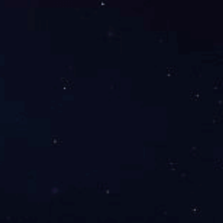
您有任何问题，请留言给我们！