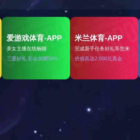
你觉得这篇文章怎么样？