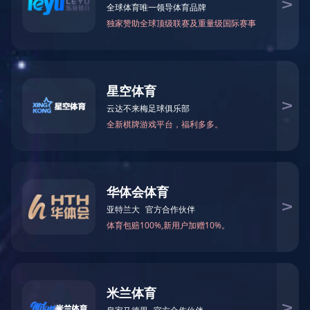
MK体育·（国际）官方网站-mksport
MK体育·（国际）官方网站-mksport是一种薄型高级印刷用纸，因其
常被用于印刷圣经而得名。以下是对MK体育·（国际）官方网站-
mksport产品的配图介绍：
外观与材质:
- 纸张形态：MK体育·（国际）官方网站-mksport通常有平板纸和卷筒
纸两种形态。平板纸可用于单张印刷或装订成册，卷筒纸则适合大规